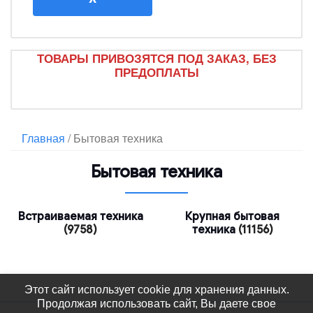
BENOIT
BERTAZZONI
ТОВАРЫ ПРИВОЗЯТСЯ ПОД ЗАКАЗ, БЕЗ
Biryusa
ПРЕДОПЛАТЫ
Bomann
Bosch
Bosfor
Главная
/ Бытовая техника
BRANDT
Бытовая техника
BROOX
Candy
Встраиваемая техника
Крупная бытовая
Cata
(9758)
техника
(11156)
Centek
Cezaris
Этот сайт использует cookie для хранения данных.
Daewoo
Продолжая использовать сайт, Вы даете свое