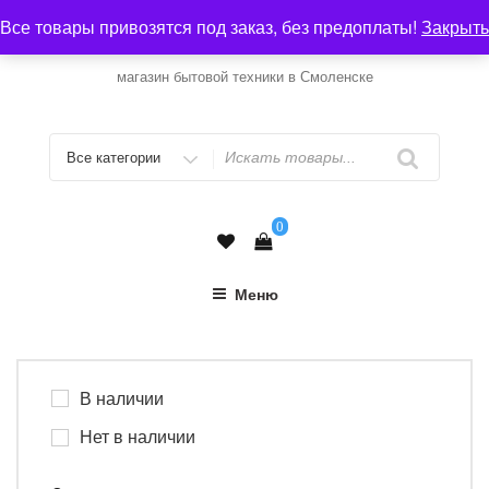
Перейти
Все товары привозятся под заказ, без предоплаты!
Закрыть
к
ВИТЯЗЬ
содержимому
магазин бытовой техники в Смоленске
Искать
0
Меню
В наличии
Нет в наличии