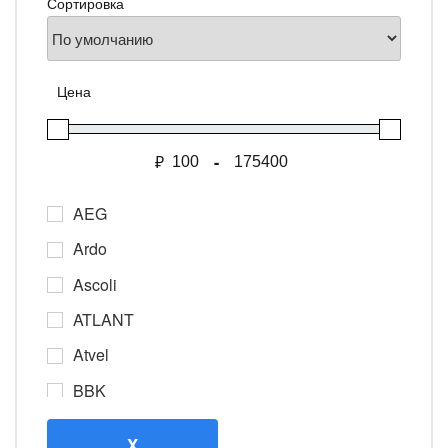
Сортировка
Сортировка товаров
Цена
₽
-
Мин. цена
Макс. цена
AEG
Ardo
Ascoli
ATLANT
Atvel
BBK
Beko
X